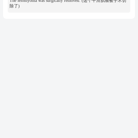
The leiomyoma was surgically removed. (这个平滑肌瘤被手术切
除了)