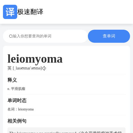
极速翻译
查单词
leiomyoma
英 [ˌlaɪəʊmaɪ'əʊmə]
释义
n. 平滑肌瘤
单词时态
名词：
leiomyoma
相关例句