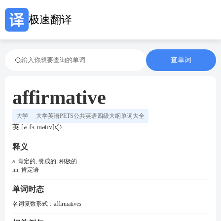
极速翻译
查单词
affirmative
大学
大学英语PETS公共英语四级大纲单词大全
英 [əˈfɜ:mətɪv]
释义
a. 肯定的, 赞成的, 积极的
nn. 肯定语
单词时态
名词复数形式：
affirmatives