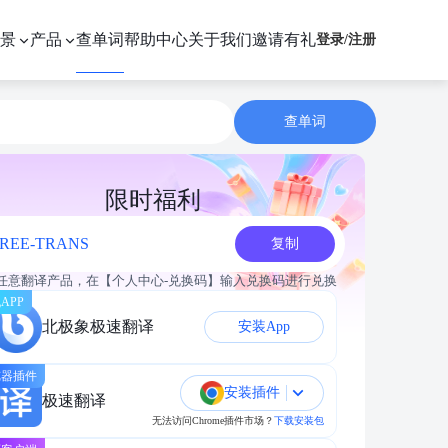
景
产品
查单词
帮助中心
关于我们
邀请有礼
登录
/
注册
查单词
限时福利
REE-TRANS
复制
任意翻译产品，在【个人中心-兑换码】输入兑换码进行兑换
APP
北极象极速翻译
安装App
览器插件
安装插件
极速翻译
无法访问Chrome插件市场？
下载安装包