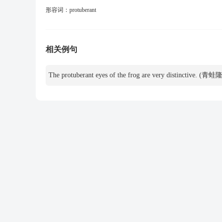
形容词：
protuberant
相关例句
The protuberant eyes of the frog are very distinct