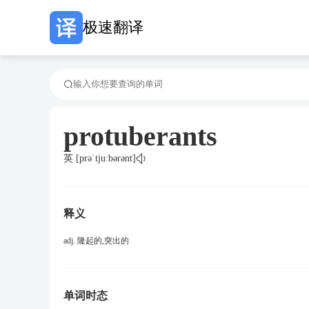
极速翻译
protuberants
英 [prəˈtjuːbərənt]
释义
adj. 隆起的,突出的
单词时态