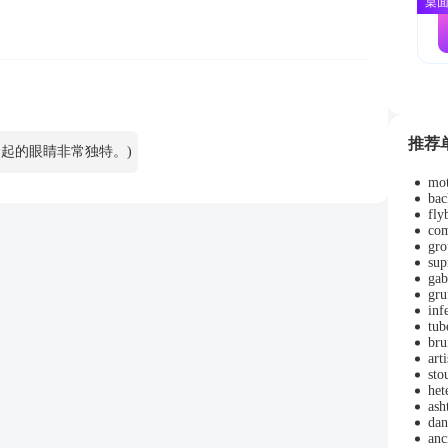
桌
推荐
ive. (青蛙隆起的眼睛非常独特。)
mot
bac
fly
com
gro
sup
gab
gru
inf
tub
bru
arti
sto
het
ash
da
anc