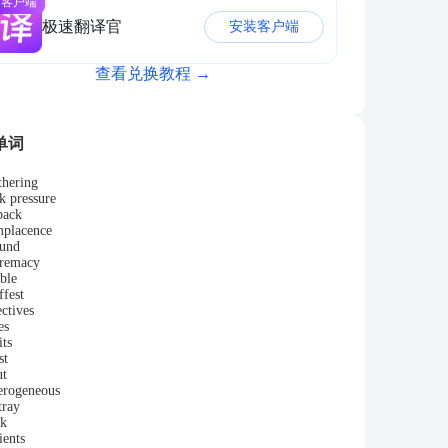
面客户端
极速翻译官
安装客户端
查看兑换教程 →
单词
hering
k pressure
back
placence
und
remacy
ble
ffest
ectives
es
its
st
ut
erogeneous
tray
nk
ients